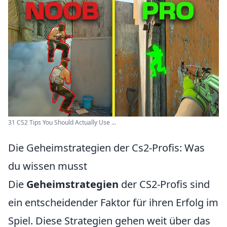
31 CS2 Tips You Should Actually Use ...
Die Geheimstrategien der Cs2-Profis: Was
du wissen musst
Die
Geheimstrategien
der CS2-Profis sind
ein entscheidender Faktor für ihren Erfolg im
Spiel. Diese Strategien gehen weit über das