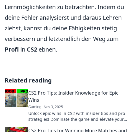
Lernmöglichkeiten zu betrachten. Indem du
deine Fehler analysierst und daraus Lehren
ziehst, kannst du deine Fähigkeiten stetig
verbessern und letztendlich den Weg zum
Profi
in
CS2
ebnen.
Related reading
CS2 Pro Tips: Insider Knowledge for Epic
Wins
Gaming
Nov 3, 2025
Unlock epic wins in CS2 with insider tips and pro
strategies! Dominate the game and elevate your
skills—start winning now!
CS2 Pro Tips for Winning More Matches and