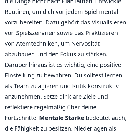
die Dinge nicht nach Plan laufen. Entwickle
Routinen, um dich vor jedem Spiel mental
vorzubereiten. Dazu gehört das Visualisieren
von Spielszenarien sowie das Praktizieren
von Atemtechniken, um Nervosität
abzubauen und den Fokus zu stärken.
Darüber hinaus ist es wichtig, eine positive
Einstellung zu bewahren. Du solltest lernen,
als Team zu agieren und Kritik konstruktiv
anzunehmen. Setze dir klare Ziele und
reflektiere regelmäßig über deine
Fortschritte.
Mentale Stärke
bedeutet auch,
die Fähigkeit zu besitzen, Niederlagen als