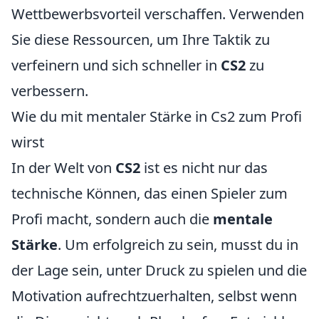
Wettbewerbsvorteil verschaffen. Verwenden
Sie diese Ressourcen, um Ihre Taktik zu
verfeinern und sich schneller in
CS2
zu
verbessern.
Wie du mit mentaler Stärke in Cs2 zum Profi
wirst
In der Welt von
CS2
ist es nicht nur das
technische Können, das einen Spieler zum
Profi macht, sondern auch die
mentale
Stärke
. Um erfolgreich zu sein, musst du in
der Lage sein, unter Druck zu spielen und die
Motivation aufrechtzuerhalten, selbst wenn