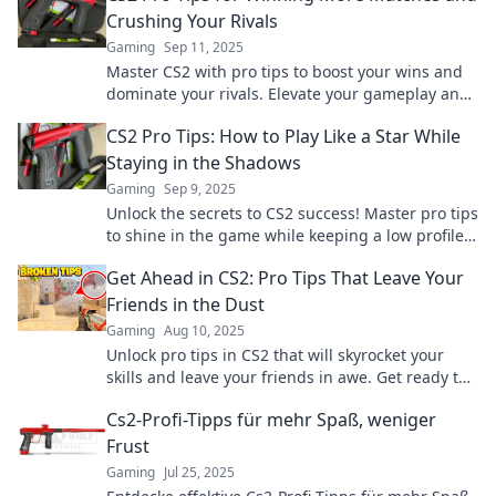
Crushing Your Rivals
Gaming
Sep 11, 2025
Master CS2 with pro tips to boost your wins and
dominate your rivals. Elevate your gameplay and
crush the competition!
CS2 Pro Tips: How to Play Like a Star While
Staying in the Shadows
Gaming
Sep 9, 2025
Unlock the secrets to CS2 success! Master pro tips
to shine in the game while keeping a low profile.
Play like a star today!
Get Ahead in CS2: Pro Tips That Leave Your
Friends in the Dust
Gaming
Aug 10, 2025
Unlock pro tips in CS2 that will skyrocket your
skills and leave your friends in awe. Get ready to
dominate the game!
Cs2-Profi-Tipps für mehr Spaß, weniger
Frust
Gaming
Jul 25, 2025