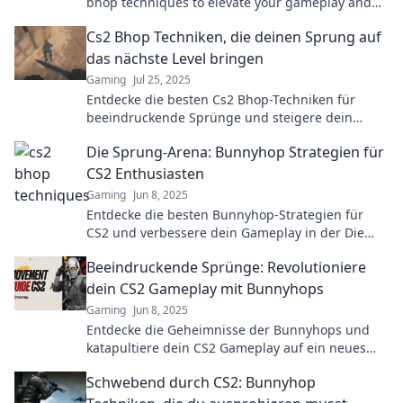
bhop techniques to elevate your gameplay and
dominate the competition. Hop to victory now!
Cs2 Bhop Techniken, die deinen Sprung auf
das nächste Level bringen
Gaming
Jul 25, 2025
Entdecke die besten Cs2 Bhop-Techniken für
beeindruckende Sprünge und steigere dein
Gameplay auf ein ganz neues Level!
Die Sprung-Arena: Bunnyhop Strategien für
CS2 Enthusiasten
Gaming
Jun 8, 2025
Entdecke die besten Bunnyhop-Strategien für
CS2 und verbessere dein Gameplay in der Die
Sprung-Arena. Werde zum Meister der Sprünge!
Beeindruckende Sprünge: Revolutioniere
dein CS2 Gameplay mit Bunnyhops
Gaming
Jun 8, 2025
Entdecke die Geheimnisse der Bunnyhops und
katapultiere dein CS2 Gameplay auf ein neues
Level! Werde zum Sprungmeister und überwinde
Schwebend durch CS2: Bunnyhop
deine Gegner!