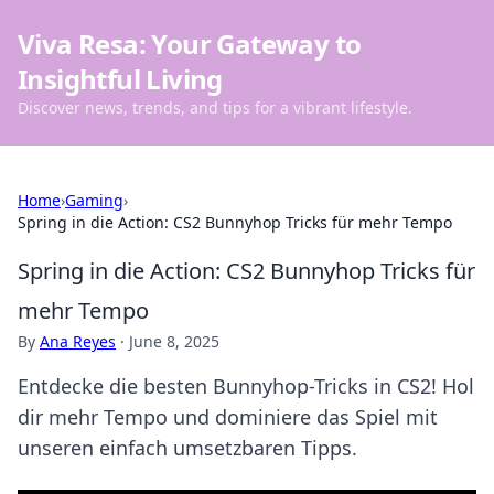
Viva Resa: Your Gateway to
Insightful Living
Discover news, trends, and tips for a vibrant lifestyle.
Home
›
Gaming
›
Spring in die Action: CS2 Bunnyhop Tricks für mehr Tempo
Spring in die Action: CS2 Bunnyhop Tricks für
mehr Tempo
By
Ana Reyes
·
June 8, 2025
Entdecke die besten Bunnyhop-Tricks in CS2! Hol
dir mehr Tempo und dominiere das Spiel mit
unseren einfach umsetzbaren Tipps.