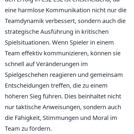
eine harmlose Kommunikation nicht nur die
Teamdynamik verbessert, sondern auch die
strategische Ausführung in kritischen
Spielsituationen. Wenn Spieler in einem
Team effektiv kommunizieren, können sie
schnell auf Veränderungen im
Spielgeschehen reagieren und gemeinsam
Entscheidungen treffen, die zu einem
höheren Sieg führen. Dies beinhaltet nicht
nur taktische Anweisungen, sondern auch
die Fähigkeit, Stimmungen und Moral im
Team zu fördern.