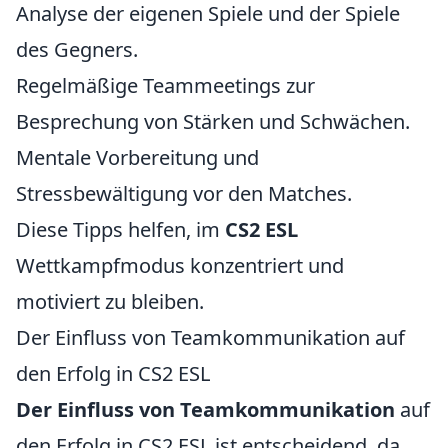
Analyse der eigenen Spiele und der Spiele
des Gegners.
Regelmäßige Teammeetings zur
Besprechung von Stärken und Schwächen.
Mentale Vorbereitung und
Stressbewältigung vor den Matches.
Diese Tipps helfen, im
CS2 ESL
Wettkampfmodus konzentriert und
motiviert zu bleiben.
Der Einfluss von Teamkommunikation auf
den Erfolg in CS2 ESL
Der Einfluss von Teamkommunikation
auf
den Erfolg in CS2 ESL ist entscheidend, da