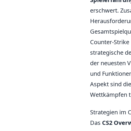
erschwert. Zu
Herausforderun
Gesamtspielqua
Counter-Strike 
strategische d
der neuesten V
und Funktionen,
Aspekt sind di
Wettkämpfen t
Strategien im 
Das
CS2 Over