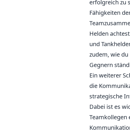
erfolgreich zu 
Fähigkeiten de
Teamzusammens
Helden achtest
und Tankhelden
zudem, wie du 
Gegnern ständig
Ein weiterer S
die Kommunika
strategische I
Dabei ist es w
Teamkollegen e
Kommunikatio