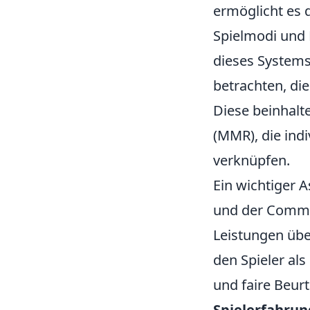
ermöglicht es 
Spielmodi und
dieses Systems 
betrachten, di
Diese beinhal
(MMR), die ind
verknüpfen.
Ein wichtiger 
und der Commun
Leistungen übe
den Spieler al
und faire Beur
Spielerfahrun