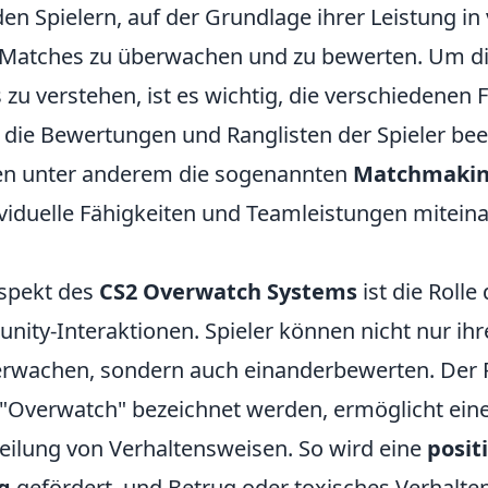
den Spielern, auf der Grundlage ihrer Leistung i
 Matches zu überwachen und zu bewerten. Um d
zu verstehen, ist es wichtig, die verschiedenen 
e die Bewertungen und Ranglisten der Spieler bee
ten unter anderem die sogenannten
Matchmakin
ividuelle Fähigkeiten und Teamleistungen mitein
Aspekt des
CS2 Overwatch Systems
ist die Roll
ity-Interaktionen. Spieler können nicht nur ihr
rwachen, sondern auch einanderbewerten. Der 
s "Overwatch" bezeichnet werden, ermöglicht ein
teilung von Verhaltensweisen. So wird eine
posit
g
gefördert, und Betrug oder toxisches Verhalt