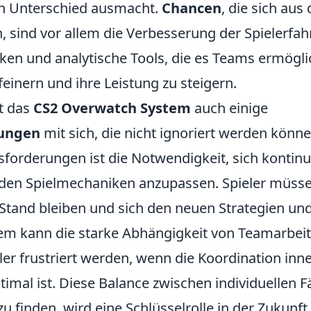
n Unterschied ausmacht.
Chancen
, die sich au
, sind vor allem die Verbesserung der Spielerfa
tiken und analytische Tools, die es Teams ermögli
feinern und ihre Leistung zu steigern.
t das
CS2 Overwatch System
auch einige
ungen
mit sich, die nicht ignoriert werden könne
forderungen ist die Notwendigkeit, sich kontinui
nden Spielmechaniken anzupassen. Spieler müss
tand bleiben und sich den neuen Strategien und
m kann die starke Abhängigkeit von Teamarbeit
ler frustriert werden, wenn die Koordination inn
timal ist. Diese Balance zwischen individuellen 
 finden, wird eine Schlüsselrolle in der Zukunf