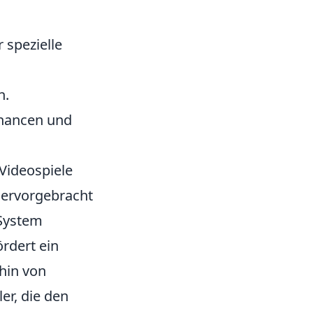
 spezielle
n.
Chancen und
Videospiele
hervorgebracht
 System
ördert ein
rhin von
er, die den