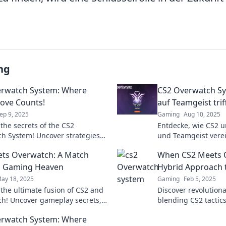
ng
erwatch System: Where
CS2 Overwatch Sy
ove Counts!
auf Teamgeist trif
ep 9, 2025
Gaming
Aug 10, 2025
 the secrets of the CS2
Entdecke, wie CS2 u
h System! Uncover strategies
und Teamgeist verei
ery move impacts the game
Strategien und Einbl
ts Overwatch: A Match
When CS2 Meets 
nate your opponents.
gewinnen wollen!
n Gaming Heaven
Hybrid Approach 
ay 18, 2025
Gaming
Feb 5, 2025
 the ultimate fusion of CS2 and
Discover revolution
h! Uncover gameplay secrets,
blending CS2 tactic
es, and why this combo is a
dynamics for unma
erwatch System: Where
dream come true!
success!