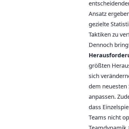
entscheidende
Ansatz ergeben
gezielte Statis
Taktiken zu ver
Dennoch bring
Herausforder
größten Heraus
sich veränder
dem neuesten S
anpassen. Zude
dass Einzelspie
Teams nicht op
Teamdynamik zu