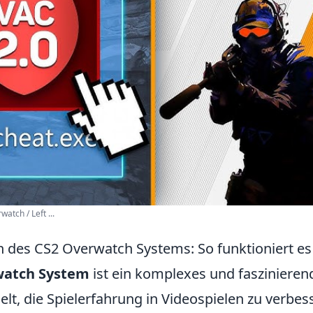
atch / Left ...
 des CS2 Overwatch Systems: So funktioniert es
watch System
ist ein komplexes und faszinieren
elt, die Spielerfahrung in Videospielen zu verbes