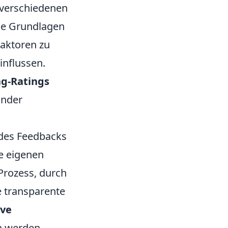
n verschiedenen
ie Grundlagen
Faktoren zu
influssen.
g-Ratings
ander
e des Feedbacks
e eigenen
Prozess, durch
e transparente
ive
en werden