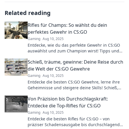
Related reading
Rifles für Champs: So wählst du dein
perfektes Gewehr in CS:GO
Gaming
Aug 10, 2025
Entdecke, wie du das perfekte Gewehr in CS:GO
auswählst und zum Champion wirst! Tipps und
Tricks für Highscores und Siegesserien warten
Schieß, träume, gewinne: Deine Reise durch
auf dich!
die Welt der CS:GO Gewehre
Gaming
Aug 10, 2025
Entdecke die besten CS:GO Gewehre, lerne ihre
Geheimnisse und steigere deine Skills! Schieß,
träume und gewinne mit uns!
Von Präzision bis Durchschlagskraft:
Entdecke die Top-Rifles für CS:GO
Gaming
Aug 10, 2025
Entdecke die besten Rifles für CS:GO – von
präziser Schadensausgabe bis durchschlagender