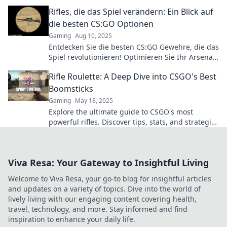
Kraft! Lass dir die Top-Waffen nicht entgehen!
Rifles, die das Spiel verändern: Ein Blick auf
die besten CS:GO Optionen
Gaming
Aug 10, 2025
Entdecken Sie die besten CS:GO Gewehre, die das
Spiel revolutionieren! Optimieren Sie Ihr Arsenal
und dominieren Sie die Konkurrenz!
Rifle Roulette: A Deep Dive into CSGO's Best
Boomsticks
Gaming
May 18, 2025
Explore the ultimate guide to CSGO's most
powerful rifles. Discover tips, stats, and strategies
to dominate your matches with the best
boomsticks!
Viva Resa: Your Gateway to Insightful Living
Welcome to Viva Resa, your go-to blog for insightful articles
and updates on a variety of topics. Dive into the world of
lively living with our engaging content covering health,
travel, technology, and more. Stay informed and find
inspiration to enhance your daily life.