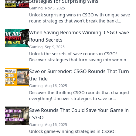
Strategies for Surprising Wins
Gaming
Nov 3, 2025
Unlock surprising wins in CSGO with unique save
round strategies that won't break the bank!
Discover tips to save your wallet and dominate
When Saving Becomes Winning: CSGO Save
the game!
Round Secrets
Gaming
Sep 9, 2025
Unlock the secrets of save rounds in CSGO!
Discover strategies that turn saving into winning
and boost your gameplay like a pro!
Save or Surrender: CSGO Rounds That Turn
the Tide
Gaming
Aug 16, 2025
Discover the thrilling CSGO rounds that changed
everything! Uncover strategies to save or
surrender and turn the tide in your favor!
Save Rounds That Could Save Your Game in
CS:GO
Gaming
Aug 16, 2025
Unlock game-winning strategies in CS:GO!