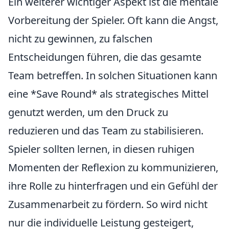
Ein weiterer wichtiger Aspekt ist die mentale
Vorbereitung der Spieler. Oft kann die Angst,
nicht zu gewinnen, zu falschen
Entscheidungen führen, die das gesamte
Team betreffen. In solchen Situationen kann
eine *Save Round* als strategisches Mittel
genutzt werden, um den Druck zu
reduzieren und das Team zu stabilisieren.
Spieler sollten lernen, in diesen ruhigen
Momenten der Reflexion zu kommunizieren,
ihre Rolle zu hinterfragen und ein Gefühl der
Zusammenarbeit zu fördern. So wird nicht
nur die individuelle Leistung gesteigert,