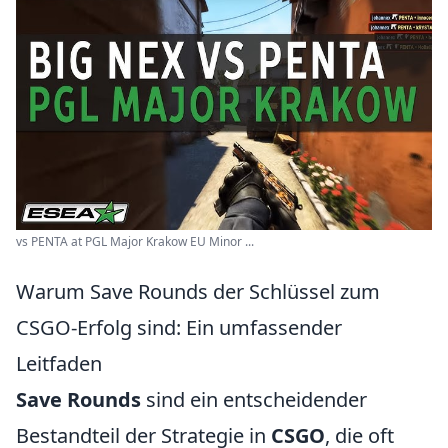
vs PENTA at PGL Major Krakow EU Minor ...
Warum Save Rounds der Schlüssel zum
CSGO-Erfolg sind: Ein umfassender
Leitfaden
Save Rounds
sind ein entscheidender
Bestandteil der Strategie in
CSGO
, die oft