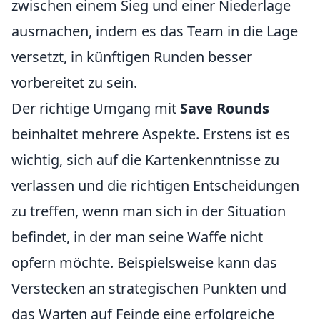
zwischen einem Sieg und einer Niederlage
ausmachen, indem es das Team in die Lage
versetzt, in künftigen Runden besser
vorbereitet zu sein.
Der richtige Umgang mit
Save Rounds
beinhaltet mehrere Aspekte. Erstens ist es
wichtig, sich auf die Kartenkenntnisse zu
verlassen und die richtigen Entscheidungen
zu treffen, wenn man sich in der Situation
befindet, in der man seine Waffe nicht
opfern möchte. Beispielsweise kann das
Verstecken an strategischen Punkten und
das Warten auf Feinde eine erfolgreiche