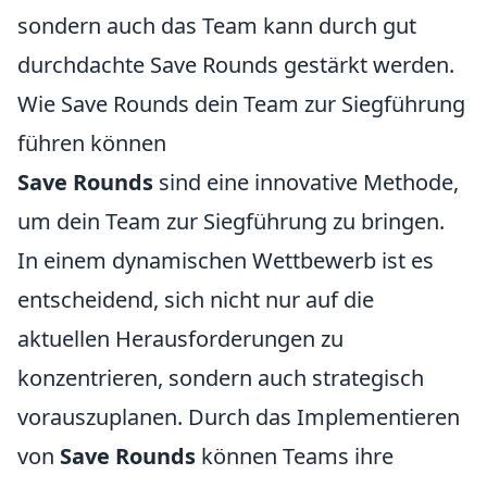
sondern auch das Team kann durch gut
durchdachte Save Rounds gestärkt werden.
Wie Save Rounds dein Team zur Siegführung
führen können
Save Rounds
sind eine innovative Methode,
um dein Team zur Siegführung zu bringen.
In einem dynamischen Wettbewerb ist es
entscheidend, sich nicht nur auf die
aktuellen Herausforderungen zu
konzentrieren, sondern auch strategisch
vorauszuplanen. Durch das Implementieren
von
Save Rounds
können Teams ihre