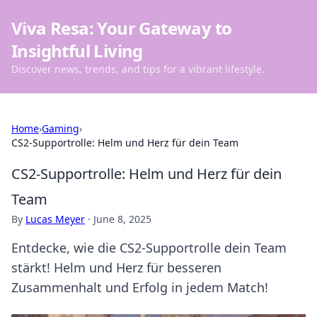
Viva Resa: Your Gateway to
Insightful Living
Discover news, trends, and tips for a vibrant lifestyle.
Home
›
Gaming
›
CS2-Supportrolle: Helm und Herz für dein Team
CS2-Supportrolle: Helm und Herz für dein
Team
By
Lucas Meyer
·
June 8, 2025
Entdecke, wie die CS2-Supportrolle dein Team
stärkt! Helm und Herz für besseren
Zusammenhalt und Erfolg in jedem Match!