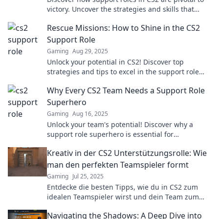
victory. Uncover the strategies and skills that
make them the true game changers!
Rescue Missions: How to Shine in the CS2
Support Role
Gaming
Aug 29, 2025
Unlock your potential in CS2! Discover top
strategies and tips to excel in the support role
and lead your team to victory.
Why Every CS2 Team Needs a Support Role
Superhero
Gaming
Aug 16, 2025
Unlock your team's potential! Discover why a
support role superhero is essential for
dominating CS2. Don't miss out on this game-
Kreativ in der CS2 Unterstützungsrolle: Wie
changing strategy!
man den perfekten Teamspieler formt
Gaming
Jul 25, 2025
Entdecke die besten Tipps, wie du in CS2 zum
idealen Teamspieler wirst und dein Team zum
Sieg führst! Jetzt mehr erfahren!
Navigating the Shadows: A Deep Dive into