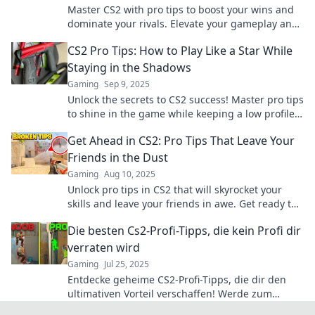
Master CS2 with pro tips to boost your wins and
dominate your rivals. Elevate your gameplay and
crush the competition!
CS2 Pro Tips: How to Play Like a Star While
Staying in the Shadows
Gaming
Sep 9, 2025
Unlock the secrets to CS2 success! Master pro tips
to shine in the game while keeping a low profile.
Play like a star today!
Get Ahead in CS2: Pro Tips That Leave Your
Friends in the Dust
Gaming
Aug 10, 2025
Unlock pro tips in CS2 that will skyrocket your
skills and leave your friends in awe. Get ready to
dominate the game!
Die besten Cs2-Profi-Tipps, die kein Profi dir
verraten wird
Gaming
Jul 25, 2025
Entdecke geheime CS2-Profi-Tipps, die dir den
ultimativen Vorteil verschaffen! Werde zum
Meister, den andere beneiden.