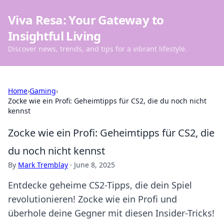
Viva Resa: Your Gateway to
Insightful Living
Discover news, trends, and tips for a vibrant lifestyle.
Home
›
Gaming
›
Zocke wie ein Profi: Geheimtipps für CS2, die du noch nicht
kennst
Zocke wie ein Profi: Geheimtipps für CS2, die
du noch nicht kennst
By
Mark Tremblay
·
June 8, 2025
Entdecke geheime CS2-Tipps, die dein Spiel
revolutionieren! Zocke wie ein Profi und
überhole deine Gegner mit diesen Insider-Tricks!