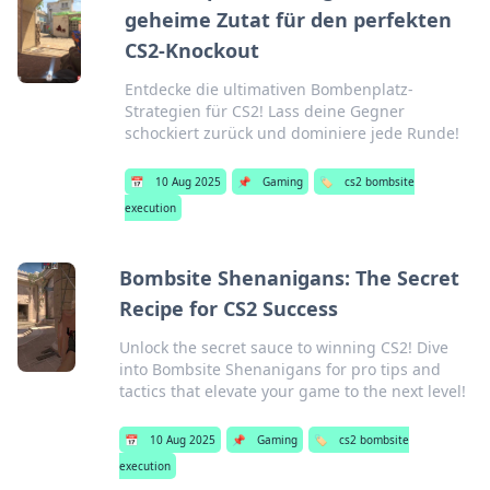
geheime Zutat für den perfekten
CS2-Knockout
Entdecke die ultimativen Bombenplatz-
Strategien für CS2! Lass deine Gegner
schockiert zurück und dominiere jede Runde!
📅
10 Aug 2025
📌
Gaming
🏷️
cs2 bombsite
execution
Bombsite Shenanigans: The Secret
Recipe for CS2 Success
Unlock the secret sauce to winning CS2! Dive
into Bombsite Shenanigans for pro tips and
tactics that elevate your game to the next level!
📅
10 Aug 2025
📌
Gaming
🏷️
cs2 bombsite
execution