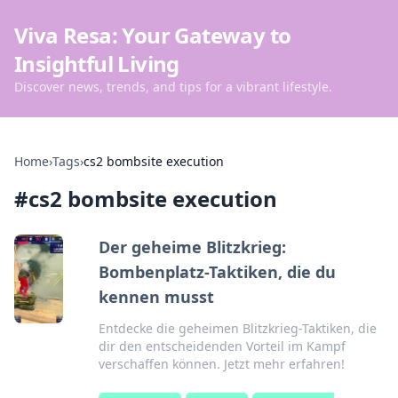
Viva Resa: Your Gateway to
Insightful Living
Discover news, trends, and tips for a vibrant lifestyle.
Home
›
Tags
›
cs2 bombsite execution
#
cs2 bombsite execution
Der geheime Blitzkrieg:
Bombenplatz-Taktiken, die du
kennen musst
Entdecke die geheimen Blitzkrieg-Taktiken, die
dir den entscheidenden Vorteil im Kampf
verschaffen können. Jetzt mehr erfahren!