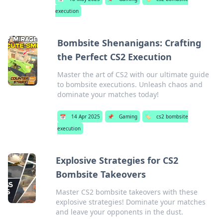
execution
Bombsite Shenanigans: Crafting
the Perfect CS2 Execution
Master the art of CS2 with our ultimate guide
to bombsite executions. Unleash chaos and
dominate your matches today!
📅
14 Apr 2025
📌
Gaming
🏷️
cs2 bombsite
execution
Explosive Strategies for CS2
Bombsite Takeovers
Master CS2 bombsite takeovers with these
explosive strategies! Dominate your matches
and leave your opponents in the dust.