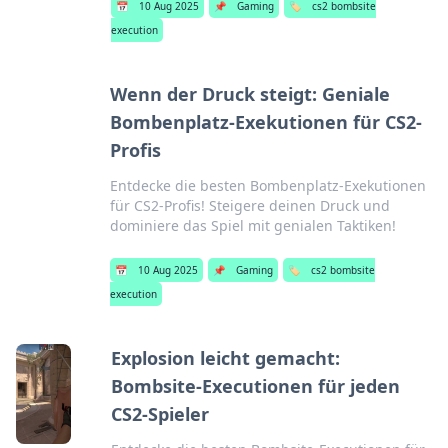
📅
10 Aug 2025
📌
Gaming
🏷️
cs2 bombsite
execution
Wenn der Druck steigt: Geniale
Bombenplatz-Exekutionen für CS2-
Profis
Entdecke die besten Bombenplatz-Exekutionen
für CS2-Profis! Steigere deinen Druck und
dominiere das Spiel mit genialen Taktiken!
📅
10 Aug 2025
📌
Gaming
🏷️
cs2 bombsite
execution
Explosion leicht gemacht:
Bombsite-Executionen für jeden
CS2-Spieler