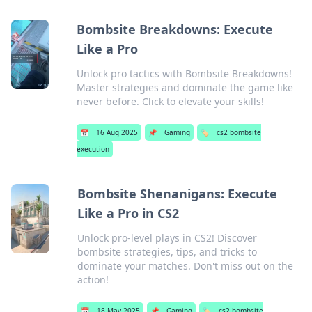
Bombsite Breakdowns: Execute
Like a Pro
Unlock pro tactics with Bombsite Breakdowns!
Master strategies and dominate the game like
never before. Click to elevate your skills!
📅
16 Aug 2025
📌
Gaming
🏷️
cs2 bombsite
execution
Bombsite Shenanigans: Execute
Like a Pro in CS2
Unlock pro-level plays in CS2! Discover
bombsite strategies, tips, and tricks to
dominate your matches. Don't miss out on the
action!
📅
18 May 2025
📌
Gaming
🏷️
cs2 bombsite