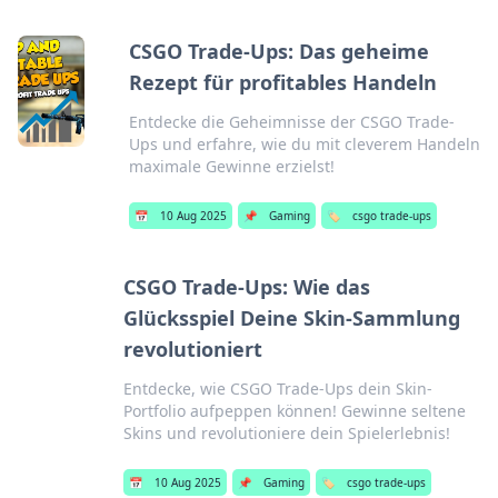
CSGO Trade-Ups: Das geheime
Rezept für profitables Handeln
Entdecke die Geheimnisse der CSGO Trade-
Ups und erfahre, wie du mit cleverem Handeln
maximale Gewinne erzielst!
📅
10 Aug 2025
📌
Gaming
🏷️
csgo trade-ups
CSGO Trade-Ups: Wie das
Glücksspiel Deine Skin-Sammlung
revolutioniert
Entdecke, wie CSGO Trade-Ups dein Skin-
Portfolio aufpeppen können! Gewinne seltene
Skins und revolutioniere dein Spielerlebnis!
📅
10 Aug 2025
📌
Gaming
🏷️
csgo trade-ups