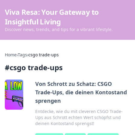
Viva Resa: Your Gateway to
Insightful Living
Discover news, trends, and tips for a vibrant lifestyle.
Home
›
Tags
›
csgo trade-ups
#
csgo trade-ups
Von Schrott zu Schatz: CSGO
Trade-Ups, die deinen Kontostand
sprengen
Entdecke, wie du mit cleveren CSGO Trade-
Ups aus Schrott echten Wert schöpfst und
deinen Kontostand sprengst!