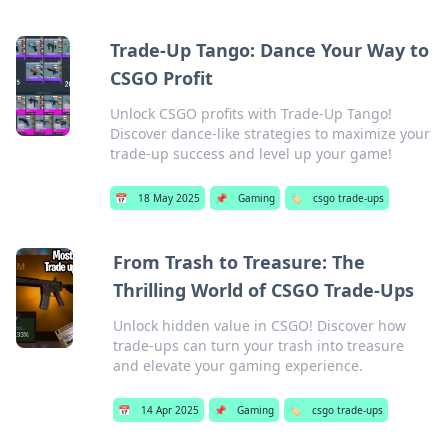
Trade-Up Tango: Dance Your Way to
CSGO Profit
Unlock CSGO profits with Trade-Up Tango!
Discover dance-like strategies to maximize your
trade-up success and level up your game!
📅
18 May 2025
📌
Gaming
🏷️
csgo trade-ups
From Trash to Treasure: The
Thrilling World of CSGO Trade-Ups
Unlock hidden value in CSGO! Discover how
trade-ups can turn your trash into treasure
and elevate your gaming experience.
📅
14 Apr 2025
📌
Gaming
🏷️
csgo trade-ups