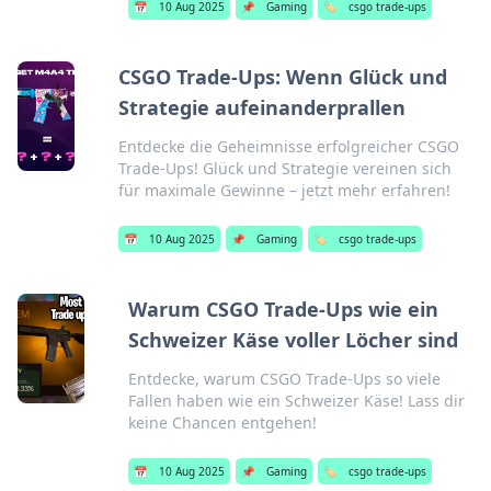
📅
10 Aug 2025
📌
Gaming
🏷️
csgo trade-ups
CSGO Trade-Ups: Wenn Glück und
Strategie aufeinanderprallen
Entdecke die Geheimnisse erfolgreicher CSGO
Trade-Ups! Glück und Strategie vereinen sich
für maximale Gewinne – jetzt mehr erfahren!
📅
10 Aug 2025
📌
Gaming
🏷️
csgo trade-ups
Warum CSGO Trade-Ups wie ein
Schweizer Käse voller Löcher sind
Entdecke, warum CSGO Trade-Ups so viele
Fallen haben wie ein Schweizer Käse! Lass dir
keine Chancen entgehen!
📅
10 Aug 2025
📌
Gaming
🏷️
csgo trade-ups