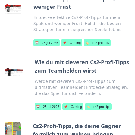
weniger Frust
Entdecke effektive Cs2-Profi-Tipps für mehr
Spaß und weniger Frust! Hol dir die besten
Strategien für ein siegreiches Spielerlebnis!
📅
25 Jul 2025
📌
Gaming
🏷️
cs2 pro tips
Wie du mit cleveren Cs2-Profi-Tipps
zum Teamhelden wirst
Werde mit cleveren Cs2-Profi-Tipps zum
ultimativen Teamhelden! Entdecke Strategien,
die das Spiel für dich verändern.
📅
25 Jul 2025
📌
Gaming
🏷️
cs2 pro tips
Cs2-Profi-Tipps, die deine Gegner
förmlich zum Weinen bringen