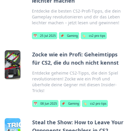
leichter machen
Entdecke die besten CS2-Profi-Tipps, die dein
Gameplay revolutionieren und dir das Leben
leichter machen – jetzt lesen und gewinnen!
📅
25 Jul 2025
📌
Gaming
🏷️
cs2 pro tips
Zocke wie ein Profi: Geheimtipps
für CS2, die du noch nicht kennst
Entdecke geheime CS2-Tipps, die dein Spiel
revolutionieren! Zocke wie ein Profi und
überhole deine Gegner mit diesen Insider-
Tricks!
📅
08 Jun 2025
📌
Gaming
🏷️
cs2 pro tips
Steal the Show: How to Leave Your
Opponents Speechless in CS2