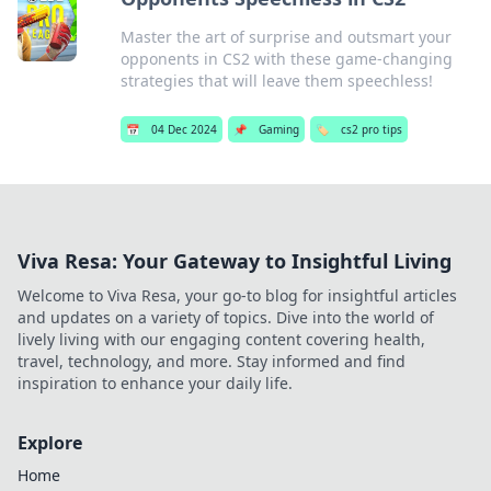
Master the art of surprise and outsmart your
opponents in CS2 with these game-changing
strategies that will leave them speechless!
📅
04 Dec 2024
📌
Gaming
🏷️
cs2 pro tips
Viva Resa: Your Gateway to Insightful Living
Welcome to Viva Resa, your go-to blog for insightful articles
and updates on a variety of topics. Dive into the world of
lively living with our engaging content covering health,
travel, technology, and more. Stay informed and find
inspiration to enhance your daily life.
Explore
Home